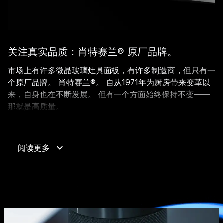
关注真实品质：肖特赛兰® 原厂品牌。
市场上有许多微晶玻璃灶具面板，有许多制造商，但只有一
个原厂品牌。 肖特赛兰®。 自从1971年为厨房带来变革以
来，自身也在不断发展。 但有一个方面始终保持不变——
那就是高质量。
肖特赛兰®微晶玻璃在很多方面都独一无二： 创新质量、材
料质量、用户质量和体验质量。 这个商标代表了整个
产品
阅读更多
类别
，是您厨房中的认可印章。 这种材料中融入了许多开
发人员的想法、设计师的创造力以及最先进
制造工艺
的精密
度。 既体现了完美，又充满了情感。 因为真实品质清晰地
展现在真实生活中。 肖特赛兰® 专门为此而设计制造。 体
现生活品质。