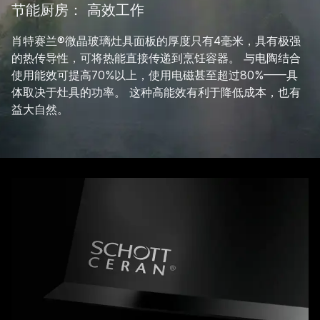
节能厨房： 高效工作
肖特赛兰®微晶玻璃灶具面板的厚度只有4毫米，具有极强
的热传导性，可将热能直接传递到烹饪容器。 与电陶结合
使用能效可提高70%以上，使用电磁甚至超过80%——具
体取决于灶具的功率。 这种高能效有利于降低成本，也有
益大自然。