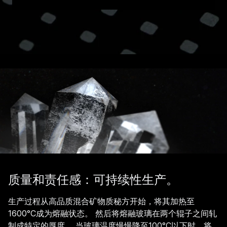
面板上实现所有想法。 您不仅可以决定要使用哪种
加热技术
，还可以决定使用
白色、黑色还是透明
的微
晶玻璃。 无论您如何选择您想要的设计： 在每一块
烹饪面板上您都可以感受到创新的乐趣和高质量标
准，这使我们50年来一直占据市场领导者的地位。
极高的功能性和可靠性
美观的灯光解决方案
极高的耐用性
耐刮擦，尤其是使用
肖特赛兰® Miradur®
时
易于清洁和维护
有利于可持续发展和环保
质量和责任感：可持续性生产。
生产过程从高品质混合矿物质秘方开始，将其加热至
1600°C成为熔融状态。 然后将熔融玻璃在两个辊子之间轧
制成特定的厚度。 当玻璃温度慢慢降至100°C以下时，将